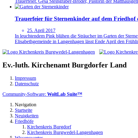
Trauerfeier. Gesa Steingräber-Broder, Pastorin der Matthäusgeme
Trauerfeier für Sternenkinder auf dem Friedho
25. April 2017
In leuchtendem Pink blühen die Sträucher im Garten der Sterne
Elisabethgemeinde in Langenhagen lässt Ende April den Frühling
Ev.-luth. Kirchenamt Burgdorfer Land
Impressum
Datenschutz
Community-Software:
WoltLab Suite™
Navigation
Startseite
Neuigkeiten
Friedhöfe
Kirchenkreis Burgdorf
Kirchenkreis Burgwedel-Langenhagen
Wissenswertes