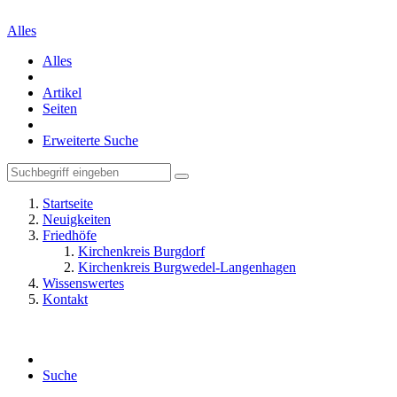
Alles
Alles
Artikel
Seiten
Erweiterte Suche
Startseite
Neuigkeiten
Friedhöfe
Kirchenkreis Burgdorf
Kirchenkreis Burgwedel-Langenhagen
Wissenswertes
Kontakt
Suche