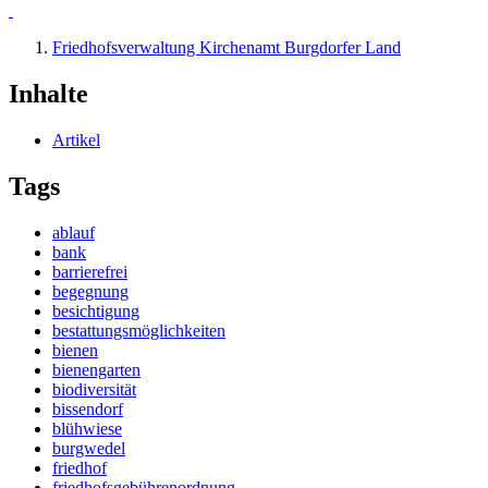
Friedhofsverwaltung Kirchenamt Burgdorfer Land
Inhalte
Artikel
Tags
ablauf
bank
barrierefrei
begegnung
besichtigung
bestattungsmöglichkeiten
bienen
bienengarten
biodiversität
bissendorf
blühwiese
burgwedel
friedhof
friedhofsgebührenordnung