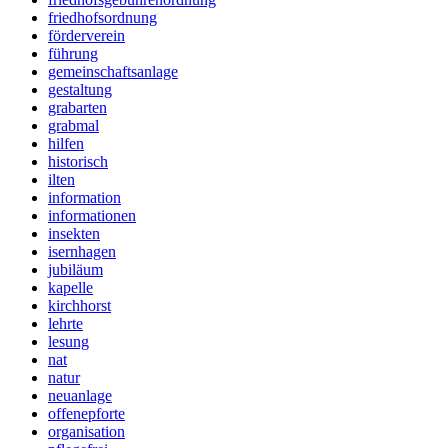
friedhofsordnung
förderverein
führung
gemeinschaftsanlage
gestaltung
grabarten
grabmal
hilfen
historisch
ilten
information
informationen
insekten
isernhagen
jubiläum
kapelle
kirchhorst
lehrte
lesung
nat
natur
neuanlage
offenepforte
organisation