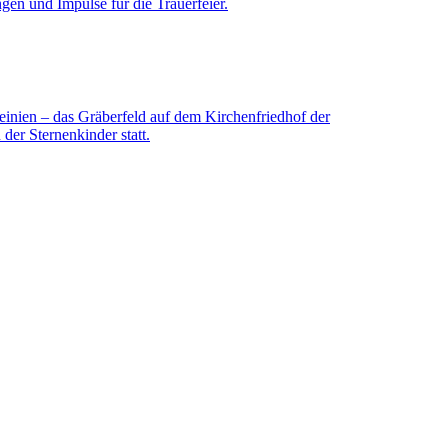
ngen und Impulse für die Trauerfeier.
einien – das Gräberfeld auf dem Kirchenfriedhof der
der Sternenkinder statt.