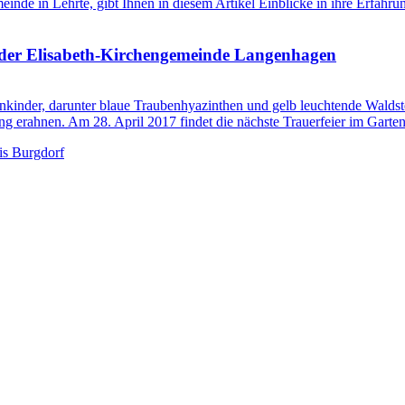
inde in Lehrte, gibt Ihnen in diesem Artikel Einblicke in ihre Erfahru
f der Elisabeth-Kirchengemeinde Langenhagen
nkinder, darunter blaue Traubenhyazinthen und gelb leuchtende Waldst
 erahnen. Am 28. April 2017 findet die nächste Trauerfeier im Garten 