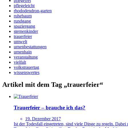
pflegefrei
pflegeleicht
rhododendron-garten
ruhebaum
rundgang
spaziergang
sternenkinder
trauerfeier
umwelt
urnenbestattungen
urnenhain
veranstaltung
vielfalt
volkstrauertag
wissenswertes
Artikel mit dem Tag „trauerfeier“
Trauerfeier – brauche ich das?
19. Dezember 2017
Ist der Todesfall eingetreten, sind viele Dinge zu regeln. Dabe